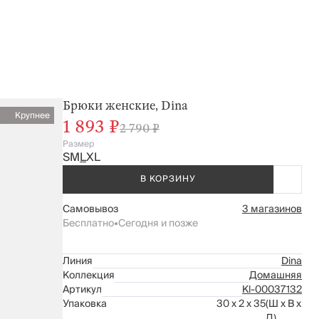
Брюки женские, Dina
Крупнее
1 893 ₽
2 790 ₽
Размер
S
M
L
XL
В КОРЗИНУ
Самовывоз
3 магазинов
Бесплатно
•
Сегодня и позже
Линия
Dina
Коллекция
Домашняя
Артикул
Kl-00037132
Упаковка
30 x 2 x 35
(Ш x В x
Д)