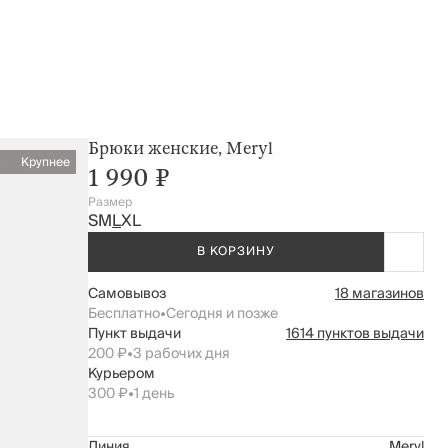
Брюки женские, Meryl
Крупнее
1 990 ₽
Размер
S
M
L
XL
В КОРЗИНУ
Самовывоз
18 магазинов
Бесплатно
•
Сегодня и позже
Пункт выдачи
1614 пунктов выдачи
200 ₽
•
3 рабочих дня
Курьером
300 ₽
•
1 день
Линия
Meryl