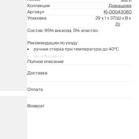
Коллекция
Домашняя
Артикул
Kl-00043080
Упаковка
29 x 1 x 37
(Ш x В x
Д)
Состав: 95% вискоза, 5% эластан.
Рекомендации по уходу:
ручная стирка при температуре до 40°С
не отбеливать
Полное описание
не использовать машинную сушку
не гладить
Доставка
химчистка запрещена
Оплата
Возврат