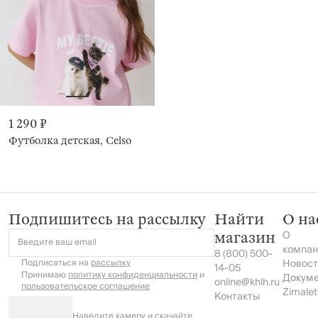
1 290 ₽
Футболка детская, Celso
Подпишитесь на рассылку
Найти
О на
О
магазин
Введите ваш email
компан
8 (800) 500-
Подписаться на
рассылку
Новост
14-05
Принимаю
политику конфиденциальности
и
Докум
online@khlh.ru
пользовательское соглашение
Zimalet
Контакты
Наведите камеру и скачайте