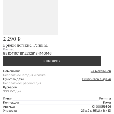
2 290 ₽
Брюки детские, Fermina
Размер
98
104
110
116
122
128
134
140
146
В КОРЗИНУ
Самовывоз
24 магазинов
Бесплатно
•
Сегодня и позже
Пункт выдачи
1611 пунктов выдачи
Бесплатно
•
3 рабочих дня
Курьером
300 ₽
•
2 дня
Линия
Fermina
Коллекция
Кэжл
Артикул
Kl-00056396
Упаковка
25 x 2 x 35
(Ш x В x Д)