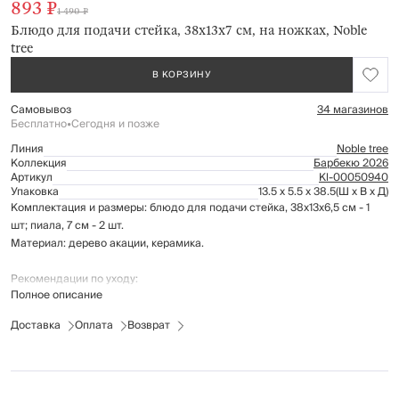
893 ₽
1 490 ₽
Блюдо для подачи стейка, 38x13х7 см, на ножках, Noble
tree
В КОРЗИНУ
Самовывоз
34 магазинов
Бесплатно
•
Сегодня и позже
Линия
Noble tree
Коллекция
Барбекю 2026
Артикул
Kl-00050940
Упаковка
13.5 x 5.5 x 38.5
(Ш x В x Д)
Комплектация и размеры: блюдо для подачи стейка, 38x13х6,5 см - 1
шт; пиала, 7 см - 2 шт.
Материал: дерево акации, керамика.
Рекомендации по уходу:
Полное описание
мыть вручную с применением мягких моющих средств
не использовать для ухода абразивные чистящие средства и
Доставка
Оплата
Возврат
жесткие губки
пиалы можно мыть в посудомоечной машине