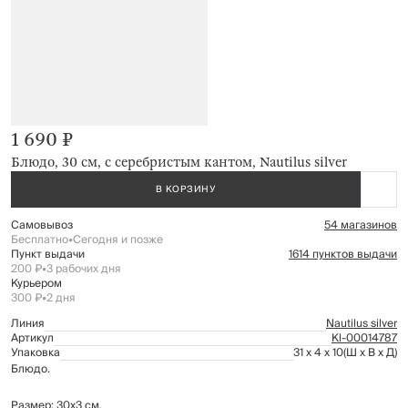
1 690 ₽
Блюдо, 30 см, с серебристым кантом, Nautilus silver
В КОРЗИНУ
Самовывоз
54 магазинов
Бесплатно
•
Сегодня и позже
Пункт выдачи
1614 пунктов выдачи
200 ₽
•
3 рабочих дня
Курьером
300 ₽
•
2 дня
Линия
Nautilus silver
Артикул
Kl-00014787
Упаковка
31 x 4 x 10
(Ш x В x Д)
Блюдо.
Размер: 30х3 см.