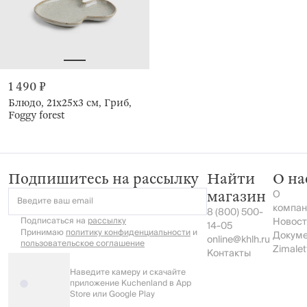
1 490 ₽
Блюдо, 21х25х3 см, Гриб,
Foggy forest
Подпишитесь на рассылку
Найти
О на
О
магазин
Введите ваш email
компан
8 (800) 500-
Подписаться на
рассылку
Новост
14-05
Принимаю
политику конфиденциальности
и
Докум
online@khlh.ru
пользовательское соглашение
Zimalet
Контакты
Наведите камеру и скачайте
приложение Kuchenland в App
Store или Google Play