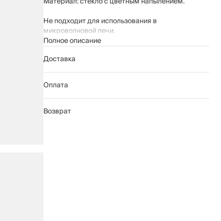
Материал: стекло с цветным напылением.
Не подходит для использования в
микроволновой печи.
Рекомендации по уходу:
Полное описание
мыть вручную с применением мягких
Доставка
моющих средств
не использовать для ухода абразивные
чистящие средства и жесткие губки
Оплата
нельзя мыть в посудомоечной машине
Возврат