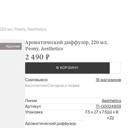
0 мл, Peony, Aesthetics
Ароматический диффузор, 220 мл,
Крупнее
Peony, Aesthetics
2 490 ₽
В КОРЗИНУ
Самовывоз
16 магазинов
Бесплатно
•
Сегодня и позже
Линия
Aesthetics
Артикул
Т1-00024859
Упаковка
7.5 x 27 x 7.5
(Ш x В
x Д)
Ароматический диффузор.