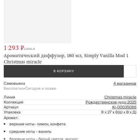
1 293 ₽
1 890 ₽
Ароматический диффузор, 180 мл, Simply Vanilla Mod 1
Christmas miracle
В КОРЗИНУ
Самовывоз
4 магазинов
Бесплатно
•
Сегодня и позже
Линия
Christmas miracle
Коллекция
Рождественское чудо 2025
Артикул
Kl-00035086
Упаковка
8 x 27 x 8
(Ш x В x Д)
Аромат:
верхние ноты- лимон, конфета
средние ноты - ваниль
базовые ноты - белый цветок, мускус