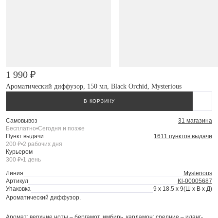
1 990 ₽
Ароматический диффузор, 150 мл, Black Orchid, Mysterious
В КОРЗИНУ
Самовывоз
31 магазина
Бесплатно
•
Сегодня и позже
Пункт выдачи
1611 пунктов выдачи
200 ₽
•
2 рабочих дня
Курьером
300 ₽
•
1 день
Линия
Mysterious
Артикул
Kl-00005687
Упаковка
9 x 18.5 x 9
(Ш x В x Д)
Ароматический диффузор.
Аромат: верхние ноты – бергамот, имбирь, кардамон; средние – иланг-