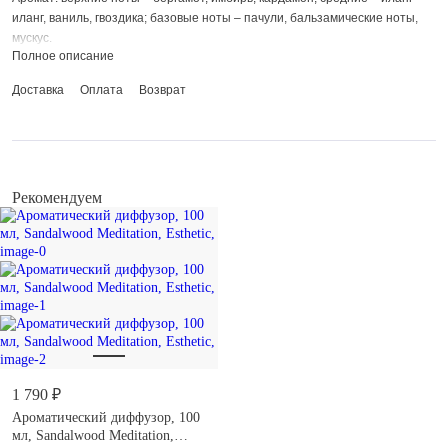
иланг, ваниль, гвоздика; базовые ноты – пачули, бальзамические ноты,
мускус.
Полное описание
Объем: 150 мл.
Материал: стекло, арома-жидкость.
Доставка
Оплата
Возврат
В комплекте - одна палочка из волокна, она впитывают жидкость из
флакона и наполняет помещение ароматом. Не устанавливайте
диффузор возле источников тепла. Храните в недоступном для детей
месте. Не допускайте контакта жидкости с глазами и кожей. Не
Рекомендуем
предназначено для потребления внутрь.
1 790 ₽
Ароматический диффузор, 100
мл, Sandalwood Meditation,