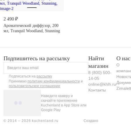
2 490 ₽
Ароматический диффузор, 200
мл, Tranquil Woodland, Stunning
Подпишитесь на рассылку
Найти
О нас
магазин
О
Введите ваш email
компан
8 (800) 500-
Подписаться на
рассылку
Новост
14-05
Принимаю
политику конфиденциальности
и
Докуме
online@khlh.ru
пользовательское соглашение
Zimalet
Контакты
Наведите камеру и
скачайте приложение
Kuchenland в App Store или
Google Play
© 2014 – 2026 kuchenland.ru
Создано