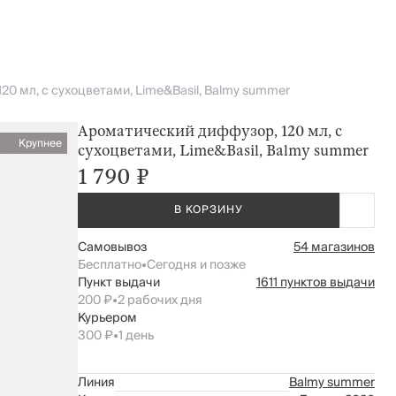
20 мл, с сухоцветами, Lime&Basil, Balmy summer
Ароматический диффузор, 120 мл, с
Крупнее
сухоцветами, Lime&Basil, Balmy summer
1 790 ₽
В КОРЗИНУ
Самовывоз
54 магазинов
Бесплатно
•
Сегодня и позже
Пункт выдачи
1611 пунктов выдачи
200 ₽
•
2 рабочих дня
Курьером
300 ₽
•
1 день
Линия
Balmy summer