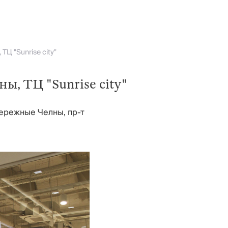
Открытие магазина Kuchenland Home, Набережные Челны, ТЦ "Sunrise сity"
, ТЦ "Sunrise сity"
бережные Челны, пр-т