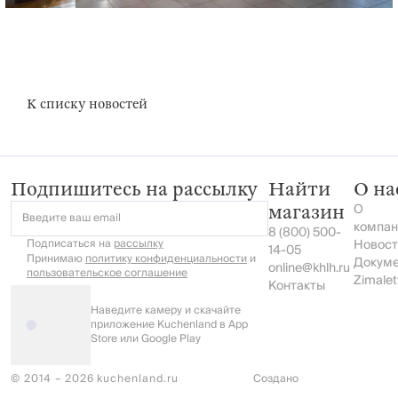
К списку новостей
Подпишитесь на рассылку
Найти
О на
О
магазин
Введите ваш email
компан
8 (800) 500-
Подписаться на
рассылку
Новост
14-05
Принимаю
политику конфиденциальности
и
Докум
online@khlh.ru
пользовательское соглашение
Zimalet
Контакты
Наведите камеру и скачайте
приложение Kuchenland в App
Store или Google Play
© 2014 – 2026 kuchenland.ru
Создано