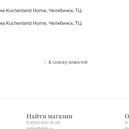
К списку новостей
Найти магазин
О
8 (800) 500-14-05
О
online@khlh.ru
Н