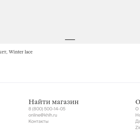
т, Winter lace
Найти магазин
О
8 (800) 500-14-05
О
online@khlh.ru
Н
Контакты
Д
Zi