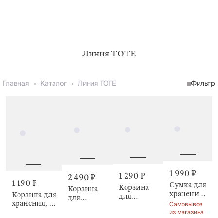
Линия TOTE
Главная
Каталог
Линия TOTE
Фильтр
1 990 ₽
1 290 ₽
2 490 ₽
1 190 ₽
Сумка для
Корзина
Корзина
хранения
Корзина для
для
для
белья, с
хранения, с
Самовывоз
хранения,
хранения,
ручками,
из магазина
крышкой,
22x16 см, с
с ручками,