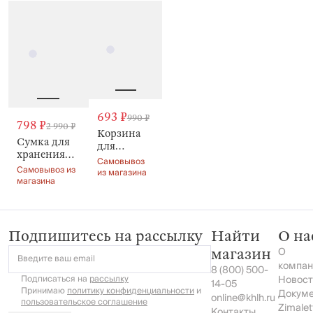
Tote
молочная,
крышкой,
Tote
Tote
Tote
693 ₽
990 ₽
798 ₽
2 990 ₽
Корзина
Сумка для
для
хранения
хранения,
Самовывоз
белья, 38х40
Самовывоз из
26х20х12
из магазина
см, с
магазина
см, с
ручками,
ручками,
Tote
Tote
Подпишитесь на рассылку
Найти
О на
О
магазин
Введите ваш email
компан
8 (800) 500-
Подписаться на
рассылку
Новост
14-05
Принимаю
политику конфиденциальности
и
Докум
online@khlh.ru
пользовательское соглашение
Zimalet
Контакты