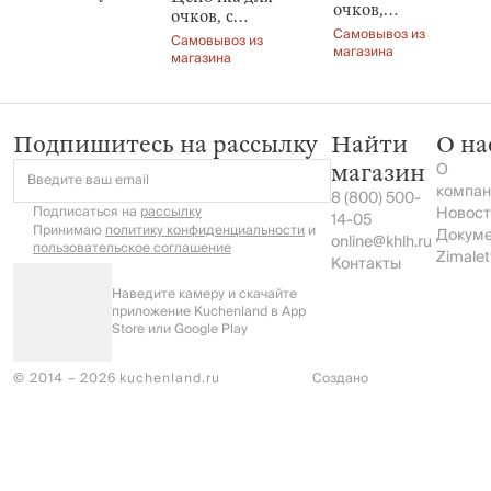
очков,
очков, с
Плетение, Skye
Самовывоз из
подвеской, Skye
Самовывоз из
магазина
магазина
Подпишитесь на рассылку
Найти
О на
О
магазин
Введите ваш email
компан
8 (800) 500-
Подписаться на
рассылку
Новост
14-05
Принимаю
политику конфиденциальности
и
Докум
online@khlh.ru
пользовательское соглашение
Zimalet
Контакты
Наведите камеру и скачайте
приложение Kuchenland в App
Store или Google Play
© 2014 – 2026 kuchenland.ru
Создано