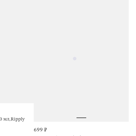
0 мл,Ripply
699 ₽