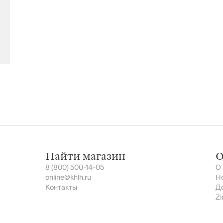
Найти магазин
О
8 (800) 500-14-05
О
online@khlh.ru
Н
Контакты
Д
Zi