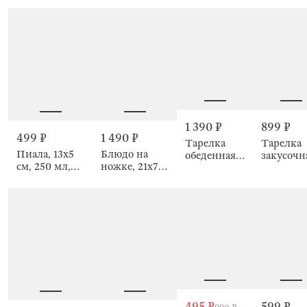
палочек,
стекло Р,
Ribby color
29х17 см, 9
11х15 см, с
коричнев
отделений,
крышкой,
Ribby col
Ribby color
Ribby color
1 390 ₽
899 ₽
499 ₽
1 490 ₽
Тарелка
Тарелка
Пиала, 13х5
Блюдо на
обеденная,
закусочн
см, 250 мл,
ножке, 21х7
28 см,
21 см,
стекло Р,
см, стекло Р,
стекло Р,
стекло Р,
коричневая,
коричневое,
коричневая,
коричнев
Ribby color
Ribby color
Ribby color
Ribby col
495 ₽
599 ₽