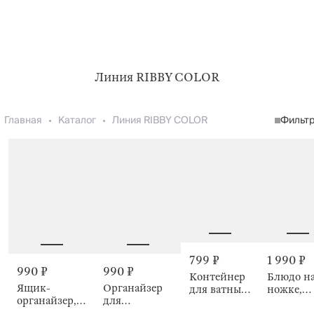
Линия RIBBY COLOR
Главная
Каталог
Линия RIBBY COLOR
Фильт
799 ₽
1 990 ₽
990 ₽
990 ₽
Контейнер
Блюдо н
Ящик-
Органайзер
для ватных
ножке,
органайзер, с
для
дисков/
25х20 см,
ручками,
косметики,