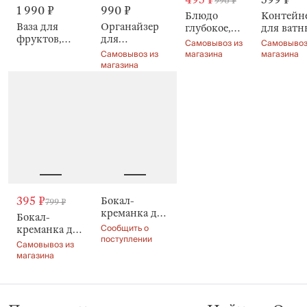
990 ₽
1 990 ₽
990 ₽
Блюдо
Контейн
Ваза для
Органайзер
глубокое,
для ватн
фруктов,
для
20х5 см,
дисков,
Самовывоз из
Самовывоз
29х7 см,
косметики,
стекло,
7x20 см, 
Самовывоз из
магазина
магазина
стекло Р,
15х10 см,
магазина
Ribby color
крышкой
коричневая,
пластик,
Ribby col
Ribby color
Ribby color
395 ₽
Бокал-
799 ₽
креманка для
Бокал-
шампанского,
Сообщить о
креманка для
Ribby color
поступлении
шампанского,
Самовывоз из
Ribby color
магазина