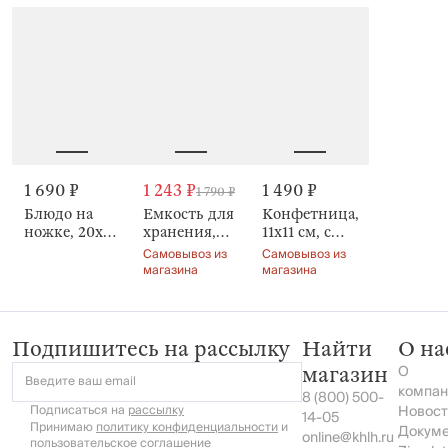
Naiad
Цветок,
ручкой,
Naiad
Naiad
1 690 ₽
1 243 ₽
1 490 ₽
1 790 ₽
Блюдо на
Емкость для
Конфетница,
ножке, 20х10
хранения,
11х11 см, с
см, Naiad
380 мл,
крышкой,
Самовывоз из
Самовывоз из
Серебристый
Naiad
магазина
магазина
бант, Naiad
Подпишитесь на рассылку
Найти
О на
О
магазин
Введите ваш email
компан
8 (800) 500-
Подписаться на
рассылку
Новост
14-05
Принимаю
политику конфиденциальности
и
Докум
online@khlh.ru
пользовательское соглашение