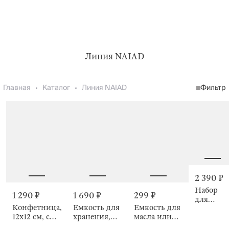
Линия NAIAD
Главная
Каталог
Линия NAIAD
Фильтр
2 390 ₽
Набор
1 290 ₽
1 690 ₽
299 ₽
для
Конфетница,
Емкость для
Емкость для
ванной, 
12х12 см, с
хранения,
масла или
предмета
крышкой,
170 мл,
уксуса, с
Naiad