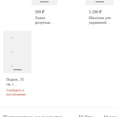
Leopard
599 ₽
3 290 ₽
Ложка
Шкатулка для
десертная,
украшений,
Леопард,
21х13 см,
Leopard
Леопард,
Leopard
Поднос, 35
см, с
ручками,
Сообщить о
Leopard
поступлении