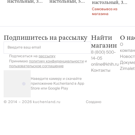
настольный, 38
настольный, 59
настольный, 33
см, Impulses
см, Impulses
см, Колба в
Самовывоз из
light
light
кракелюре,
магазина
Impulses light
Подпишитесь на рассылку
Найти
О на
О
магазин
Введите ваш email
компан
8 (800) 500-
Подписаться на
рассылку
Новост
14-05
Принимаю
политику конфиденциальности
и
Докум
online@khlh.ru
пользовательское соглашение
Zimalet
Контакты
Наведите камеру и скачайте
приложение Kuchenland в App
Store или Google Play
© 2014 – 2026 kuchenland.ru
Создано