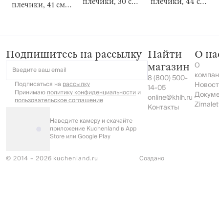
плечики, 30 см,
плечики, 44 см,
плечики, 41 см,
3 шт, Household
4 шт, с петлей,
4 шт, с петлей
Household
для галстуков/
поясов,
Household
Подпишитесь на рассылку
Найти
О на
О
магазин
Введите ваш email
компан
8 (800) 500-
Подписаться на
рассылку
Новост
14-05
Принимаю
политику конфиденциальности
и
Докум
online@khlh.ru
пользовательское соглашение
Zimalet
Контакты
Наведите камеру и скачайте
приложение Kuchenland в App
Store или Google Play
© 2014 – 2026 kuchenland.ru
Создано