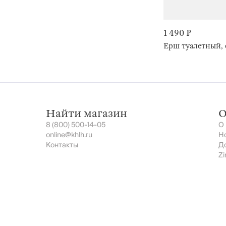
1 490 ₽
Ерш туалетный, 
Найти магазин
О
8 (800) 500-14-05
О
online@khlh.ru
Н
Контакты
Д
Zi