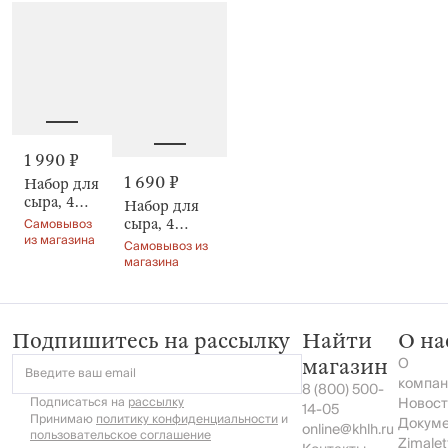
Cheese
Cheese
1 990 ₽
1 690 ₽
Набор для
сыра, 4
Набор для
предмета,
Самовывоз
сыра, 4
Капля,
из магазина
предмета, с
Самовывоз из
Cheese
доской-
магазина
подставкой,
Cheese
Подпишитесь на рассылку
Найти
О на
О
магазин
Введите ваш email
компан
8 (800) 500-
Подписаться на
рассылку
Новост
14-05
Принимаю
политику конфиденциальности
и
Докум
online@khlh.ru
пользовательское соглашение
Zimalet