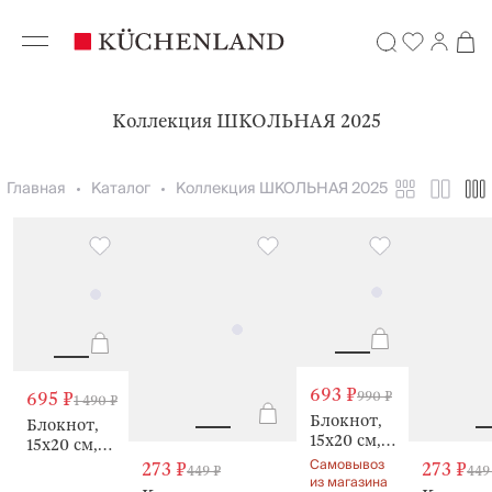
Коллекция ШКОЛЬНАЯ 2025
Главная
Каталог
Коллекция ШКОЛЬНАЯ 2025
693 ₽
695 ₽
990 ₽
1 490 ₽
Блокнот,
Блокнот,
15х20 см,
15х20 см,
80 листов,
Самовывоз
70 листов,
273 ₽
273 ₽
449 ₽
449
с
из магазина
на