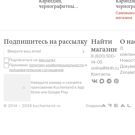
Карандаш,
Каранда
блестками,
кольцах,
чернографитный,
черногр
Stationery
Stationery
Золотистые
Золотис
Самовывоз
листья, Draw
ежик, Dr
магазина
figure
Подпишитесь на рассылку
Найти
О на
О
магазин
Введите ваш email
компан
8 (800) 500-
Подписаться на
рассылку
Новост
14-05
Принимаю
политику конфиденциальности
и
Докум
online@khlh.ru
пользовательское соглашение
Zimalet
Контакты
Наведите камеру и скачайте
приложение Kuchenland в App
Store или Google Play
© 2014 – 2026 kuchenland.ru
Создано