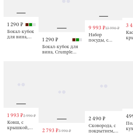
1 290 ₽
3 4
9 993 ₽
13 990 ₽
Бокал-кубок
Кас
Набор
для вина,
кр
1 290 ₽
посуды, с
Crumple color
по
покрытием,
Бокал-кубок для
Gin
серый, Ginelli
вина, Crumple
color
1 993 ₽
49
2 990 ₽
2 490 ₽
Ковш, с
По
Сковорода, с
крышкой,
кух
2 793 ₽
покрытием,
3 990 ₽