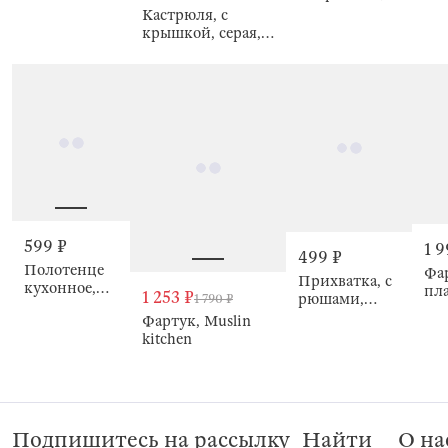
Ginelli
Cag
Ginelli
Кастрюля, с
крышкой, серая,
Ginelli
599 ₽
1 9
499 ₽
Полотенце
Фа
Прихватка, с
кухонное,
пла
1 253 ₽
рюшами,
1 790 ₽
Muslin
рю
Ruffles
Фартук, Muslin
kitchen
Ruf
kitchen
Подпишитесь на рассылку
Найти
О на