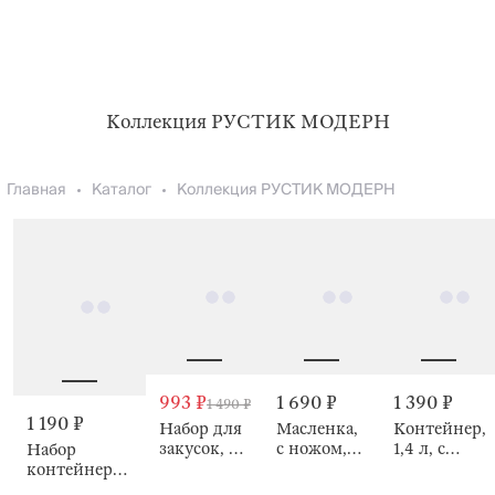
Коллекция РУСТИК МОДЕРН
Главная
Каталог
Коллекция РУСТИК МОДЕРН
993 ₽
1 690 ₽
1 390 ₽
1 490 ₽
1 190 ₽
Набор для
Масленка,
Контейнер,
закусок, на
с ножом,
1,4 л, с
Набор
подставке,
молочная,
клапаном,
контейнеров,
молочный,
Milk
Verre
5 шт, Frame