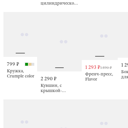
цилиндрической/
тонкой свечи,
Antic
799 ₽
1 2
1 293 ₽
1 890 ₽
Кружка,
Бо
Френч-пресс,
Crumple color
для
2 290 ₽
Flavor
сер
Кувшин, с
Cru
крышкой-
фильтром, Ribby
wood