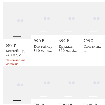
Bamboo
kitchen
990 ₽
699 ₽
799 ₽
699 ₽
Контейнер,
Кружка,
Салатник,
560 мл, с
360 мл, 2
в
Контейнер,
клапаном,
шт,
крапинку,
240 мл, с
Verre
Speckled
Speckled
клапаном,
Самовывоз из
brown
brown
Verre
магазина