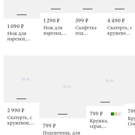
1 290 ₽
399 ₽
4 490 ₽
1 090 ₽
Нож для
Салфетка
Скатерть, с
нарезки,
под
кружевом,
Нож для
Zirconium
приборы, с
Scalloped
нарезки,
кружевом,
Zirconium
серая,
Scalloped
2 990 ₽
79
799 ₽
Скатерть, с
Кр
Кружка,
кружевом,
Cru
799 ₽
серая,
серая,
Crumple color
Подсвечник, для
Scalloped