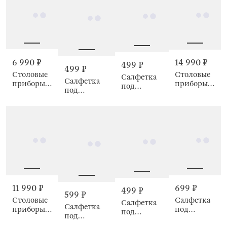
Autumn
pumpkin
6 990 ₽
14 990 ₽
499 ₽
499 ₽
Столовые
Столовые
Салфетка
Салфетка
приборы,
приборы,
под
под
6 персон,
6 персон,
приборы,
приборы, 38
Rome
Madrid
38 см,
см, Framing
Framing
11 990 ₽
699 ₽
499 ₽
599 ₽
Столовые
Салфетка
Салфетка
Салфетка
приборы,
под
под
под
6 персон,
приборы,
приборы,
приборы, 38