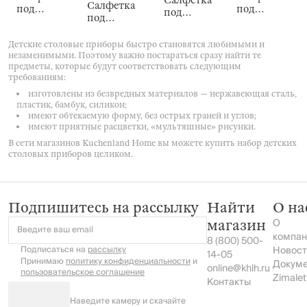
Салфетка
Салфетка
под
под
под
под
приборы,
приборы,
приборы,
приборы,
33х45 см,
38 см, Rock
30х45 см,
32х45 см,
Детские столовые приборы быстро становятся любимыми и
Rock
Rock
Rock
незаменимыми. Поэтому важно постараться сразу найти те
предметы, которые будут соответствовать следующим
требованиям:
изготовлены из безвредных материалов — нержавеющая сталь,
пластик, бамбук, силикон;
имеют обтекаемую форму, без острых граней и углов;
имеют приятные расцветки, «мультяшные» рисунки.
В сети магазинов Kuchenland Home вы можете купить набор детских
столовых приборов целиком.
Подпишитесь на рассылку
Найти
О на
О
магазин
Введите ваш email
компан
8 (800) 500-
Подписаться на
рассылку
Новост
14-05
Принимаю
политику конфиденциальности
и
Докум
online@khlh.ru
пользовательское соглашение
Zimalet
Контакты
Наведите камеру и скачайте