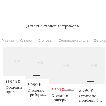
Детские столовые приборы
Главная
Каталог
Столовая
Сервировка стола
Детска
11 990 ₽
5 990 ₽
Столовые
5 593 ₽
5 990 ₽
Столовые
7 990 ₽
приборы,
приборы,
Столовые
6 персон,
Столовые
6 персон,
приборы,
Helsinki
приборы, 6
Montreal
Zurich
персон,