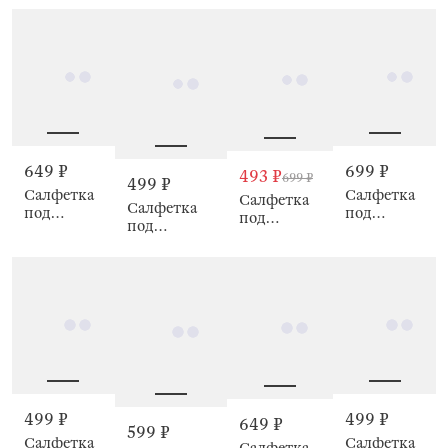
Dublin
32х43 см,
ПВХ, Rock
см,
Rock
Волнистые
края, Rock
649 ₽
699 ₽
493 ₽
699 ₽
499 ₽
Салфетка
Салфетка
Салфетка
Салфетка
под
под
под
под
приборы,
приборы,
приборы,
приборы, 33
30x45 см,
38 см, Rock
38 см, Rock
см, Rock
Home is
my happy
place, Rock
499 ₽
499 ₽
649 ₽
599 ₽
Салфетка
Салфетка