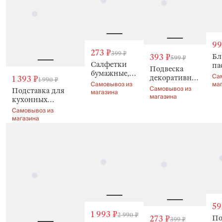
99
273 ₽
399 ₽
Бл
393 ₽
599 ₽
Салфетки
па
Подвеска
бумажные,
20
Са
декоративная,
1 393 ₽
1 990 ₽
25х30 см, 20
от
Самовывоз из
ма
8 см, Кролик,
Самовывоз из
Подставка для
шт, Natural
магазина
Кр
Natural Easter
магазина
кухонных
Easter
Na
принадлежностей,
Ea
Самовывоз из
14 см, Natural
магазина
Easter
59
1 993 ₽
2 990 ₽
По
273 ₽
399 ₽