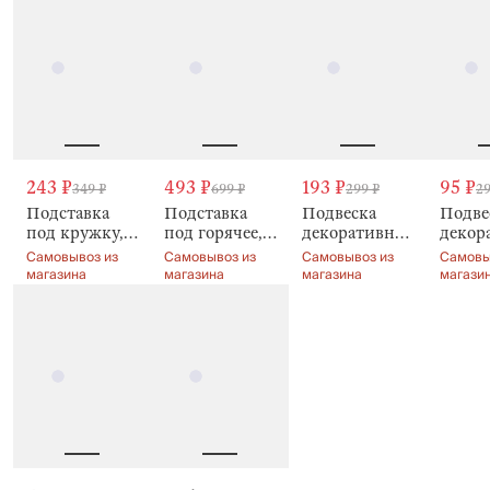
Natural Easter
243 ₽
493 ₽
193 ₽
95 ₽
349 ₽
699 ₽
299 ₽
29
Подставка
Подставка
Подвеска
Подве
под кружку,
под горячее,
декоративная,
декор
Кролик в
15x21 см,
6 см, Natural
10 см, 
Самовывоз из
Самовывоз из
Самовывоз из
Самовы
цветах,
Кролик,
Easter
сухоц
магазина
магазина
магазина
магази
Natural Easter
Natural Easter
Natura