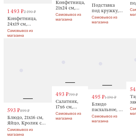
Конфетница,
по
Подставка
21х24 см,
го
Са
под кружку,
1 493 ₽
2 190 ₽
Кролики в
15
Самовывоз из
ма
Кролик,
Самовывоз из
Конфетница,
корзинке,
магазина
Кр
Natural Easter
магазина
24х19 см,
Natural Easter
Na
Кролики, Natural
Ea
Самовывоз из
Easter
магазина
54
493 ₽
799 ₽
Та
495 ₽
1 190 ₽
Салатник,
за
Блюдо
17х6 см,
23
Са
пасхальное, 18
593 ₽
899 ₽
Кролик с
Кр
Самовывоз из
ма
см, Кролик с
Самовывоз из
Блюдо, 21х16 см,
цветами,
магазина
цв
цветами,
магазина
Яйцо, Кролик с
Natural Easter
Na
Natural Easter
цветами, Natural
Ea
Самовывоз из
Easter
магазина