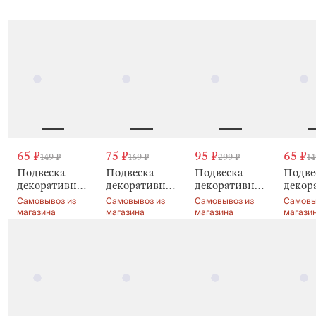
65 ₽
75 ₽
95 ₽
65 ₽
149 ₽
169 ₽
299 ₽
14
Подвеска
Подвеска
Подвеска
Подве
декоративная,
декоративная,
декоративная,
декор
4 см, с
6 см, с
10 см, с
с
Самовывоз из
Самовывоз из
Самовывоз из
Самовы
сухоцветами,
сухоцветами,
сухоцветами,
сухоц
магазина
магазина
магазина
магази
Natural Easter
Natural Easter
Natural Easter
пласт
Natura