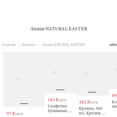
Линия NATURAL EASTER
Главная
Каталог
Линия NATURAL EASTER
Фи
89
143 ₽
229 ₽
Бл
343 ₽
599 ₽
Салфетки
30
Кружка, 360
бумажные,
Кр
мл, Кролик с
97 ₽
229 ₽
21х21 см, 20
цв