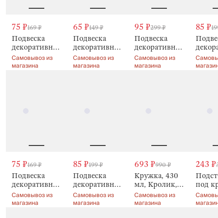
75 ₽
65 ₽
95 ₽
85 ₽
169 ₽
149 ₽
299 ₽
19
Подвеска
Подвеска
Подвеска
Подве
декоративная,
декоративная,
декоративная,
декор
6 см, с
с
10 см, с
8 см, с
Самовывоз из
Самовывоз из
Самовывоз из
Самовы
сухоцветами,
сухоцветами,
сухоцветами,
сухоц
магазина
магазина
магазина
магази
Natural Easter
пластик,
Natural Easter
Natura
Natural Easter
75 ₽
85 ₽
693 ₽
243 ₽
169 ₽
199 ₽
990 ₽
Подвеска
Подвеска
Кружка, 430
Подст
декоративная,
декоративная,
мл, Кролик,
под к
с
8 см, с
Natural Easter
Кроли
Самовывоз из
Самовывоз из
Самовывоз из
Самовы
сухоцветами,
сухоцветами,
цветах
магазина
магазина
магазина
магази
пластик,
Natural Easter
Natura