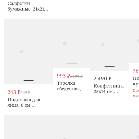
цветами,
Салфетки
шт, Natural
Na
Natural Easter
бумажные, 21х21
Easter
Ea
см, 20 шт, Natural
Easter
76
993 ₽
1 690 ₽
По
2 490 ₽
Тарелка
ку
Конфетница,
обеденная,
шт
Са
25х14 см,
243 ₽
349 ₽
28 см,
Ea
ма
Курица,
Подставка для
Кролик с
Natural Easter
яйца, 6 см,
цветами,
Кролик с цветами,
Natural Easter
Natural Easter