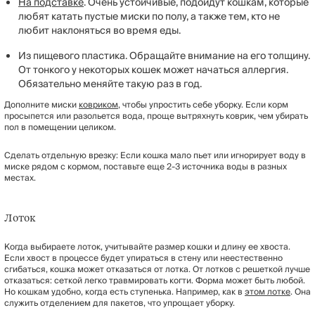
На подставке
. Очень устойчивые, подойдут кошкам, которые
любят катать пустые миски по полу, а также тем, кто не
любит наклоняться во время еды.
Из пищевого пластика. Обращайте внимание на его толщину.
От тонкого у некоторых кошек может начаться аллергия.
Обязательно меняйте такую раз в год.
Дополните миски
ковриком
, чтобы упростить себе уборку. Если корм
просыпется или разольется вода, проще вытряхнуть коврик, чем убирать
пол в помещении целиком.
Сделать отдельную врезку: Если кошка мало пьет или игнорирует воду в
миске рядом с кормом, поставьте еще 2-3 источника воды в разных
местах.
Лоток
Когда выбираете лоток, учитывайте размер кошки и длину ее хвоста.
Если хвост в процессе будет упираться в стену или неестественно
сгибаться, кошка может отказаться от лотка. От лотков с решеткой лучше
отказаться: сеткой легко травмировать когти. Форма может быть любой.
Но кошкам удобно, когда есть ступенька. Например, как в
этом лотке
. Она
служить отделением для пакетов, что упрощает уборку.