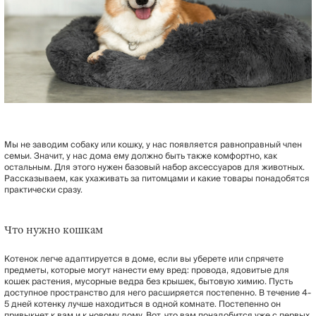
Мы не заводим собаку или кошку, у нас появляется равноправный член
семьи. Значит, у нас дома ему должно быть также комфортно, как
остальным. Для этого нужен базовый набор аксессуаров для животных.
Рассказываем, как ухаживать за питомцами и какие товары понадобятся
практически сразу.
Что нужно кошкам
Котенок легче адаптируется в доме, если вы уберете или спрячете
предметы, которые могут нанести ему вред: провода, ядовитые для
кошек растения, мусорные ведра без крышек, бытовую химию. Пусть
доступное пространство для него расширяется постепенно. В течение 4-
5 дней котенку лучше находиться в одной комнате. Постепенно он
привыкнет к вам и к новому дому. Вот, что вам понадобится уже с первых