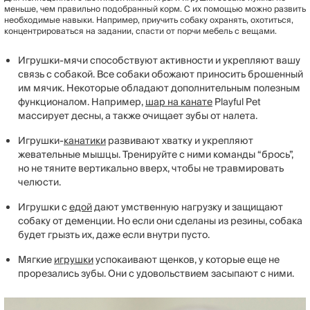
меньше, чем правильно подобранный корм. С их помощью можно развить
необходимые навыки. Например, приучить собаку охранять, охотиться,
концентрироваться на задании, спасти от порчи мебель с вещами.
Игрушки-мячи способствуют активности и укрепляют вашу
связь с собакой. Все собаки обожают приносить брошенный
им мячик. Некоторые обладают дополнительным полезным
функционалом. Например,
шар на канате
Playful Pet
массирует десны, а также очищает зубы от налета.
Игрушки-
канатики
развивают хватку и укрепляют
жевательные мышцы. Тренируйте с ними команды “брось”,
но не тяните вертикально вверх, чтобы не травмировать
челюсти.
Игрушки с
едой
дают умственную нагрузку и защищают
собаку от деменции. Но если они сделаны из резины, собака
будет грызть их, даже если внутри пусто.
Мягкие
игрушки
успокаивают щенков, у которые еще не
прорезались зубы. Они с удовольствием засыпают с ними.