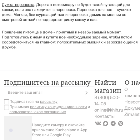
Сумка-переноска
. Дорога к ветеринару не будет такой пугающей для
кошки, если она находится в переноске. Переноска для нее -- кусочек
дома. Мягкая, без шуршащей ткани переноска-домик на молнии со
смотровой сеткой не подвергает риску кошку и вас.
Появление питомца в доме – приятный и незабываемый момент.
Подготовьтесь к нему и купите все необходимое заранее, чтобы потом
сосредоточиться на главном: положительных эмоциях и зарождающейся
дружбе.
Подпишитесь на рассылку
Найти
О на
О
магазин
Введите ваш email
компан
8 (800) 500-
Подписаться на
рассылку
Новост
14-05
Принимаю
политику конфиденциальности
и
Докум
online@khlh.ru
пользовательское соглашение
Zimalet
Контакты
Наведите камеру и скачайте
приложение Kuchenland в App
Store или Google Play